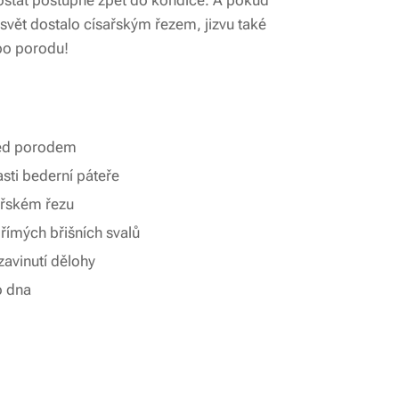
ostat postupně zpět do kondice. A pokud
svět dostalo císařským řezem, jizvu také
 po porodu!
řed porodem
asti bederní páteře
sařském řezu
přímých břišních svalů
zavinutí dělohy
o dna