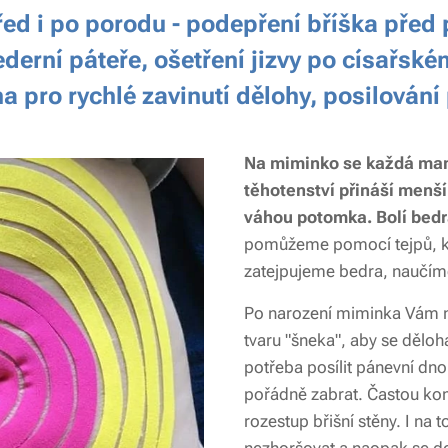
řed i po porodu - podepření bříška před
ederní páteře, ošetření jizvy po císařské
ha pro rychlé zavinutí dělohy, posilován
Na miminko se každá mami
těhotenství přináší menší
váhou potomka.
Bolí bedr
pomůžeme pomocí tejpů, k
zatejpujeme bedra, naučíme
Po narození miminka Vám 
tvaru "šneka", aby se děloha r
potřeba posílit pánevní dn
pořádně zabrat. Častou kom
rozestup břišní stěny. I na 