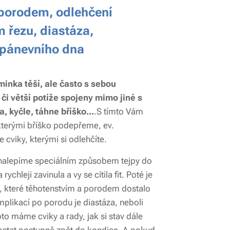
 porodem, odlehčení
m řezu, diastáza,
í pánevního dna
nka těší, ale často s sebou
 či větší potíže spojeny mimo jiné s
a, kyčle, táhne bříško...
.S tímto Vám
terými bříško podepřeme, ev.
 cviky, kterými si odlehčíte.
nalepíme speciálním způsobem tejpy do
ychleji zavinula a vy se cítila fit. Poté je
o, které těhotenstvím a porodem dostalo
plikací po porodu je diastáza, neboli
toto máme cviky a rady, jak si stav dále