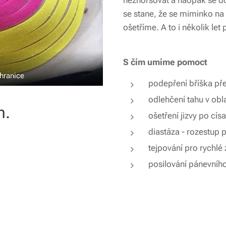
nezhoršovat a naopak se d
se stane, že se miminko na 
ošetříme. A to i několik let
S čím umíme pomoct
hranice
podepření bříška p
odlehčení tahu v obl
n.
ošetření jizvy po cí
diastáza - rozestup 
tejpování pro rychlé 
posilování pánevníh