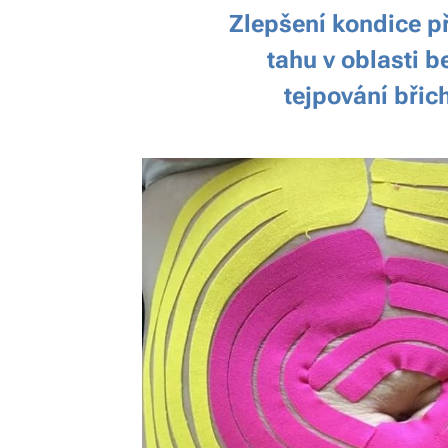
Zlepšení kondice p
tahu v oblasti b
tejpování břic