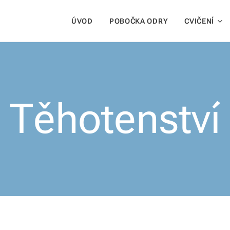
ÚVOD
POBOČKA ODRY
CVIČENÍ
Těhotenství