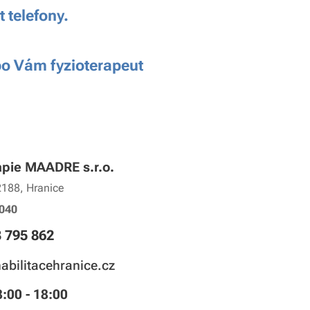
 telefony.
ebo Vám fyzioterapeut
apie MAADRE s.r.o.
2188, Hranice
040
 795 862
abilitacehranice.cz
8:00 - 18:00