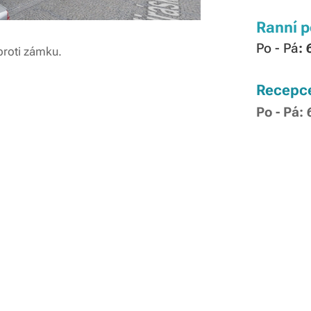
Ranní p
Po -
Pá
: 
proti zámku.
Recepc
Po - Pá: 