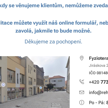
, kdy se věnujeme klientům, nemůžeme zvedat
litace můžete využít náš online formulář, n
zavolá, jakmile to bude možné.
Děkujeme za pochopení.
Fyzioter
Jiráskova 
IČO 08148
773
+420
info@reh
Po - Pá: